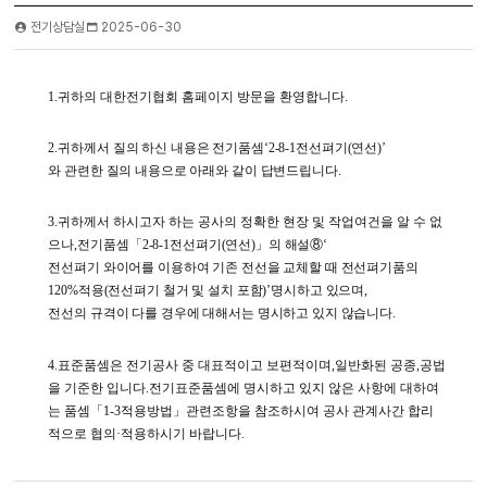
전기상담실
2025-06-30
1.
귀하의 대한전기협회 홈페이지 방문을 환영합니다
.
2.
귀하께서 질의 하신 내용은 전기품셈
‘2-8-1
전선펴기
(
연선
)’
와 관련한 질의 내용으로 아래와 같이 답변드립니다
.
3.
귀하께서 하시고자 하는 공사의 정확한 현장 및 작업여건을 알 수 없
으나
,
전기품셈
「
2-8-1
전선펴기
(
연선
)
」
의 해설
⑧
‘
전선펴기 와이어를 이용하여 기존 전선을 교체할 때 전선펴기품의
120%
적용
(
전선펴기 철거 및 설치 포함
)’
명시하고 있으며
,
전선의 규격이 다를 경우에 대해서는 명시하고 있지 않습니다
.
4.
표준품셈은 전기공사 중 대표적이고 보편적이며
,
일반화된 공종
,
공법
을 기준한 입니다
.
전기표준품셈에 명시하고 있지 않은 사항에 대하여
는 품셈
「
1-3
적용방법
」
관련조항을 참조하시여 공사 관계사간 합리
적으로 협의
·
적용하시기 바랍니다
.