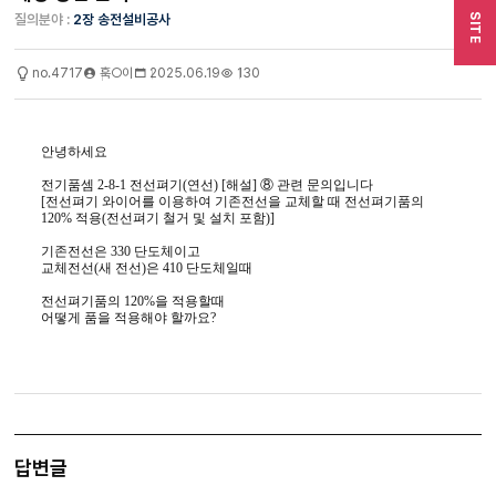
질의분야 :
2장 송전설비공사
SITE
no.4717
훅○이
2025.06.19
130
안녕하세요
전기품셈 2-8-1 전선펴기(연선) [해설] ⑧ 관련 문의입니다
[전선펴기 와이어를 이용하여 기존전선을 교체할 때 전선펴기품의
120% 적용(전선펴기 철거 및 설치 포함)]
기존전선은 330 단도체이고
교체전선(새 전선)은 410 단도체일때
전선펴기품의 120%을 적용할때
어떻게 품을 적용해야 할까요?
답변글