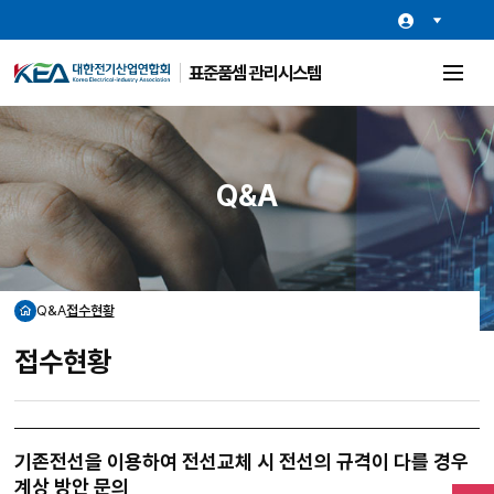
표준품셈 관리시스템
전
체
메
뉴
열
기
Q&A
Q&A
접수현황
홈
접수현황
기존전선을 이용하여 전선교체 시 전선의 규격이 다를 경우
계상 방안 문의