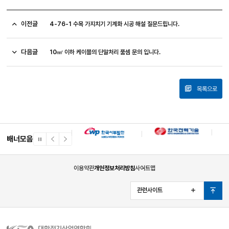
이전글
4-76-1 수목 가지치기 기계화 시공 해설 질문드립니다.
다음글
10㎟ 이하 케이블의 단말처리 품셈 문의 입니다.
목록으로
배너모음
일
이
다
시
전
음
정
배
배
지
너
너
이용약관
개인정보처리방침
사이트맵
관련사이트
열
맨
기
위
로