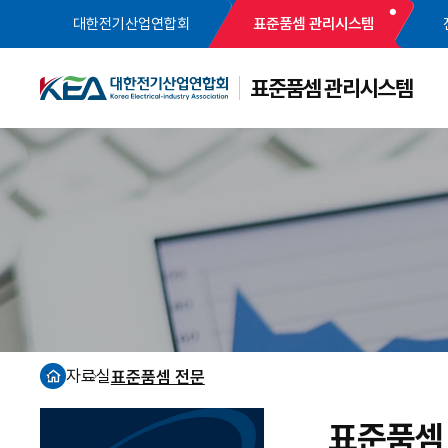
대한전기산업연합회
표준품셈 관리시스템
표준품셈 관리시스템
자료실
표준품셈 전문
홈
표준품셈