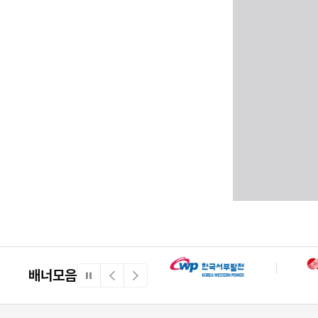
배너모음
일
이
다
시
전
음
정
배
배