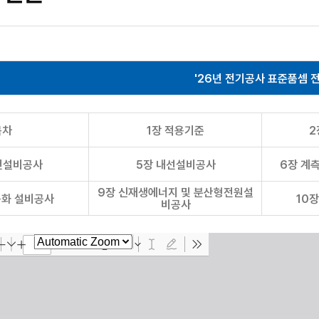
'26년 전기공사 표준품셈 
목차
1장 적용기준
2
전설비공사
5장 내선설비공사
6장 계
9장 신재생에너지 및 분산형전원설
등화 설비공사
10
비공사