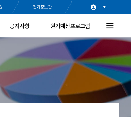
원
전기정보관
공지사항
원가계산프로그램
전
체
메
뉴
열
기