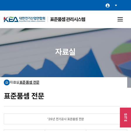
표준품셈 관리시스템
전
체
메
뉴
열
기
자료실
자료실
표준품셈 전문
홈
표준품셈 전문
SITE
'26년 전기공사 표준품셈 전문