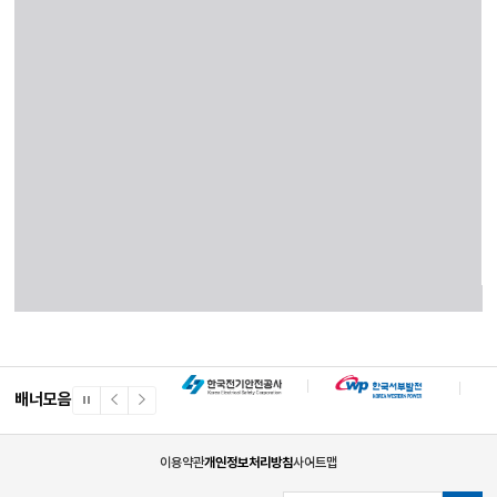
배너모음
일
이
다
시
전
음
정
배
배
지
너
너
이용약관
개인정보처리방침
사이트맵